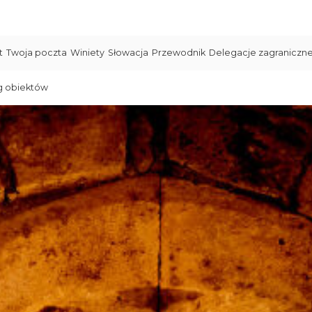
t
Twoja poczta
Winiety
Słowacja
Przewodnik
Delegacje zagraniczn
g obiektów