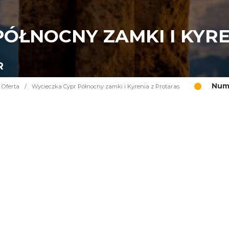
ÓŁNOCNY ZAMKI I KYR
R
Nume
Oferta
/
Wycieczka Cypr Północny zamki i Kyrenia z Protaras