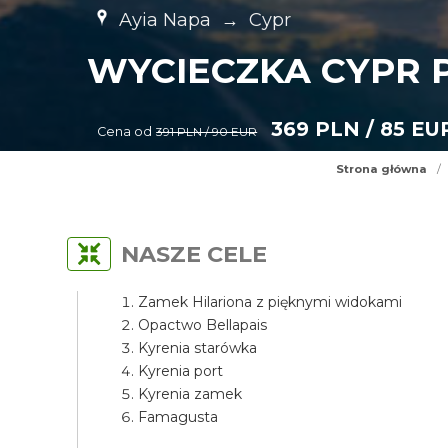
Ayia Napa
→
Cypr
WYCIECZKA CYPR P
369 PLN / 85 EU
Cena od
391 PLN / 90 EUR
Strona główna
/
NASZE CELE
Zamek Hilariona z pięknymi widokami
Opactwo Bellapais
Kyrenia starówka
Kyrenia port
Kyrenia zamek
Famagusta