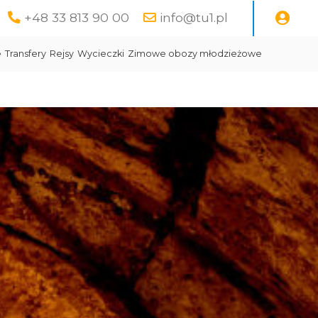
+48 33 813 90 00
info@tu1.pl
e
Transfery
Rejsy
Wycieczki
Zimowe obozy młodzieżowe