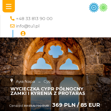
+48 33 813 90 00
info@tu1.pl
Ayia Napa
→
Cypr
WYCIECZKA CYPR PÓŁNOCNY
ZAMKI I KYRENIA Z PROTARAS
369 PLN / 85 EUR
Cena od
391 PLN / 90 EUR