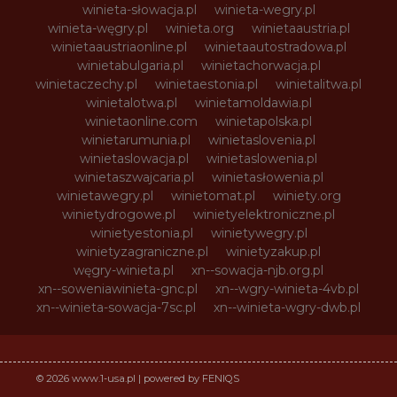
winieta-słowacja.pl
winieta-wegry.pl
winieta-węgry.pl
winieta.org
winietaaustria.pl
winietaaustriaonline.pl
winietaautostradowa.pl
winietabulgaria.pl
winietachorwacja.pl
winietaczechy.pl
winietaestonia.pl
winietalitwa.pl
winietalotwa.pl
winietamoldawia.pl
winietaonline.com
winietapolska.pl
winietarumunia.pl
winietaslovenia.pl
winietaslowacja.pl
winietaslowenia.pl
winietaszwajcaria.pl
winietasłowenia.pl
winietawegry.pl
winietomat.pl
winiety.org
winietydrogowe.pl
winietyelektroniczne.pl
winietyestonia.pl
winietywegry.pl
winietyzagraniczne.pl
winietyzakup.pl
węgry-winieta.pl
xn--sowacja-njb.org.pl
xn--soweniawinieta-gnc.pl
xn--wgry-winieta-4vb.pl
xn--winieta-sowacja-7sc.pl
xn--winieta-wgry-dwb.pl
© 2026 www.1-usa.pl | powered by FENIQS