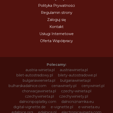
Polityka Prywatności
Regulamin strony
Zaloguj się
Kontakt
Usługi Internetowe
Oferta Współpracy
Polecamy:
austria-winieta.pl
austriawinieta.pl
bilet-autostradowy.pl
bilety-autostradowe.pl
bulgariawienieta.pl
bulgariawinieta.pl
bulharskadalnice.com
cenawiniety.pl
cenywiniet.pl
chorwacjawinieta.pl
czechy-winieta.pl
czechywinieta.pl
czechywiniety.pl
dalnicnipoplatky.com
dalnicniznamka.eu
digital-vignette.de
e-vignette.pl
e-winieta.eu
edalnice.org
edalnice.pl
electronicavinieta.com