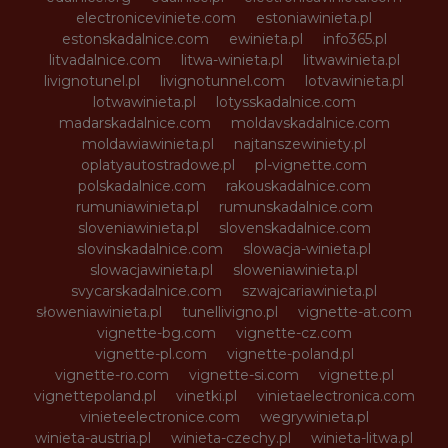
electroniceviniete.com
estoniawinieta.pl
estonskadalnice.com
ewinieta.pl
info365.pl
litvadalnice.com
litwa-winieta.pl
litwawinieta.pl
livignotunel.pl
livignotunnel.com
lotvawinieta.pl
lotwawinieta.pl
lotysskadalnice.com
madarskadalnice.com
moldavskadalnice.com
moldawiawinieta.pl
najtanszewiniety.pl
oplatyautostradowe.pl
pl-vignette.com
polskadalnice.com
rakouskadalnice.com
rumuniawinieta.pl
rumunskadalnice.com
sloveniawinieta.pl
slovenskadalnice.com
slovinskadalnice.com
slowacja-winieta.pl
slowacjawinieta.pl
sloweniawinieta.pl
svycarskadalnice.com
szwajcariawinieta.pl
słoweniawinieta.pl
tunellivigno.pl
vignette-at.com
vignette-bg.com
vignette-cz.com
vignette-pl.com
vignette-poland.pl
vignette-ro.com
vignette-si.com
vignette.pl
vignettepoland.pl
vinetki.pl
vinietaelectronica.com
vinieteelectronice.com
wegrywinieta.pl
winieta-austria.pl
winieta-czechy.pl
winieta-litwa.pl