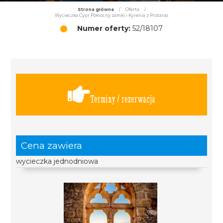
Strona główna
/
Oferta
/
Wycieczka Cypr Północny zamki i Kyrenia z Protaras
Numer oferty:
52/18107
Terminy / rezerwacja
Cena zawiera
wycieczka jednodniowa