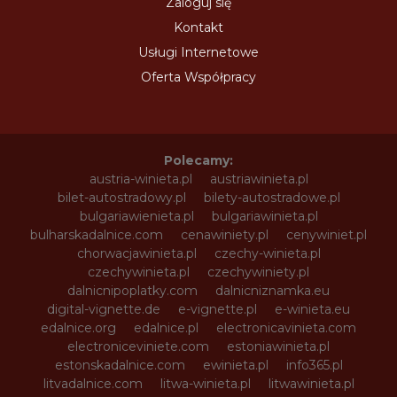
Zaloguj się
Kontakt
Usługi Internetowe
Oferta Współpracy
Polecamy:
austria-winieta.pl
austriawinieta.pl
bilet-autostradowy.pl
bilety-autostradowe.pl
bulgariawienieta.pl
bulgariawinieta.pl
bulharskadalnice.com
cenawiniety.pl
cenywiniet.pl
chorwacjawinieta.pl
czechy-winieta.pl
czechywinieta.pl
czechywiniety.pl
dalnicnipoplatky.com
dalnicniznamka.eu
digital-vignette.de
e-vignette.pl
e-winieta.eu
edalnice.org
edalnice.pl
electronicavinieta.com
electroniceviniete.com
estoniawinieta.pl
estonskadalnice.com
ewinieta.pl
info365.pl
litvadalnice.com
litwa-winieta.pl
litwawinieta.pl