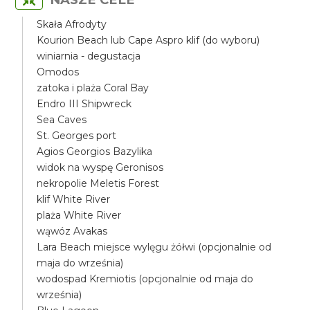
Skała Afrodyty
Kourion Beach lub Cape Aspro klif (do wyboru)
winiarnia - degustacja
Omodos
zatoka i plaża Coral Bay
Endro III Shipwreck
Sea Caves
St. Georges port
Agios Georgios Bazylika
widok na wyspę Geronisos
nekropolie Meletis Forest
klif White River
plaża White River
wąwóz Avakas
Lara Beach miejsce wylęgu żółwi (opcjonalnie od
maja do września)
wodospad Kremiotis (opcjonalnie od maja do
września)