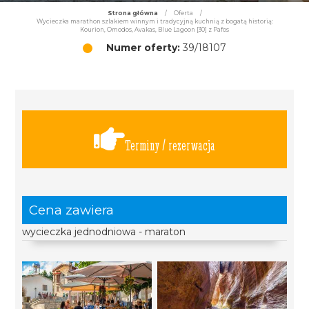
Strona główna
/
Oferta
/
Wycieczka marathon szlakiem winnym i tradycyjną kuchnią z bogatą historią:
Kourion, Omodos, Avakas, Blue Lagoon [30] z Pafos
Numer oferty:
39/18107
Terminy / rezerwacja
Cena zawiera
wycieczka jednodniowa - maraton