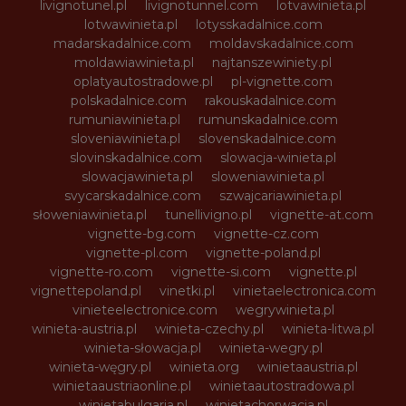
livignotunel.pl
livignotunnel.com
lotvawinieta.pl
lotwawinieta.pl
lotysskadalnice.com
madarskadalnice.com
moldavskadalnice.com
moldawiawinieta.pl
najtanszewiniety.pl
oplatyautostradowe.pl
pl-vignette.com
polskadalnice.com
rakouskadalnice.com
rumuniawinieta.pl
rumunskadalnice.com
sloveniawinieta.pl
slovenskadalnice.com
slovinskadalnice.com
slowacja-winieta.pl
slowacjawinieta.pl
sloweniawinieta.pl
svycarskadalnice.com
szwajcariawinieta.pl
słoweniawinieta.pl
tunellivigno.pl
vignette-at.com
vignette-bg.com
vignette-cz.com
vignette-pl.com
vignette-poland.pl
vignette-ro.com
vignette-si.com
vignette.pl
vignettepoland.pl
vinetki.pl
vinietaelectronica.com
vinieteelectronice.com
wegrywinieta.pl
winieta-austria.pl
winieta-czechy.pl
winieta-litwa.pl
winieta-słowacja.pl
winieta-wegry.pl
winieta-węgry.pl
winieta.org
winietaaustria.pl
winietaaustriaonline.pl
winietaautostradowa.pl
winietabulgaria.pl
winietachorwacja.pl