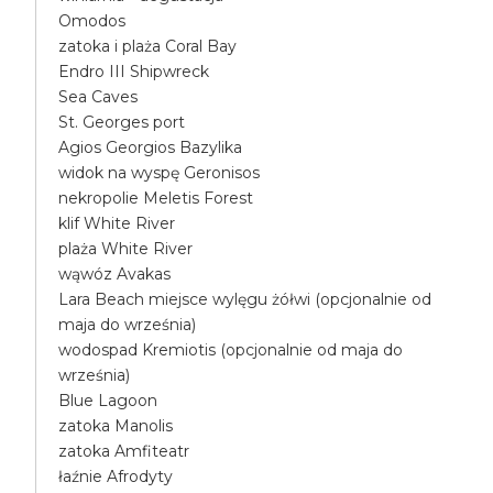
Omodos
zatoka i plaża Coral Bay
Endro III Shipwreck
Sea Caves
St. Georges port
Agios Georgios Bazylika
widok na wyspę Geronisos
nekropolie Meletis Forest
klif White River
plaża White River
wąwóz Avakas
Lara Beach miejsce wylęgu żółwi (opcjonalnie od
maja do września)
wodospad Kremiotis (opcjonalnie od maja do
września)
Blue Lagoon
zatoka Manolis
zatoka Amfiteatr
łaźnie Afrodyty