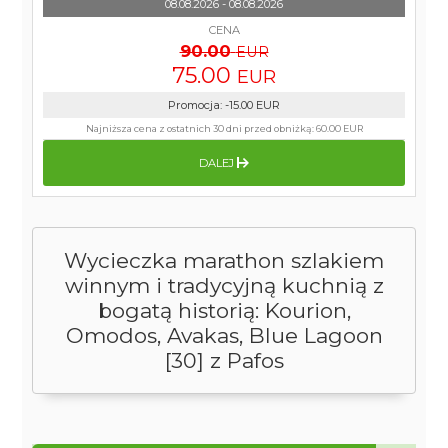
08.08.2026 - 08.08.2026
CENA
90.00
EUR
75.00
EUR
Promocja
:
-15.00
EUR
Najniższa cena z ostatnich 30 dni przed obniżką:
60.00 EUR
DALEJ
Wycieczka marathon szlakiem
winnym i tradycyjną kuchnią z
bogatą historią: Kourion,
Omodos, Avakas, Blue Lagoon
[30] z Pafos