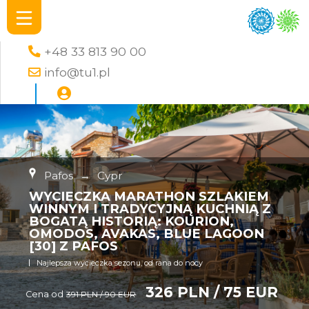
+48 33 813 90 00
info@tu1.pl
Pafos
→
Cypr
WYCIECZKA MARATHON SZLAKIEM
WINNYM I TRADYCYJNĄ KUCHNIĄ Z
BOGATĄ HISTORIĄ: KOURION,
OMODOS, AVAKAS, BLUE LAGOON
[30] Z PAFOS
Najlepsza wycieczka sezonu, od rana do nocy
326 PLN / 75 EUR
Cena od
391 PLN / 90 EUR