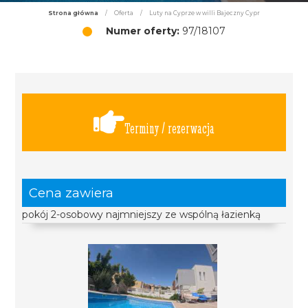
Strona główna
/
Oferta
/
Luty na Cyprze w willi Bajeczny Cypr
Numer oferty:
97/18107
Terminy / rezerwacja
Cena zawiera
pokój 2-osobowy najmniejszy ze wspólną łazienką