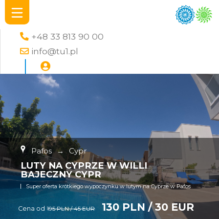
+48 33 813 90 00
info@tu1.pl
Pafos
→
Cypr
LUTY NA CYPRZE W WILLI
BAJECZNY CYPR
Super oferta krótkiego wypoczynku w lutym na Cyprze w Pafos
130 PLN / 30 EUR
Cena od
195 PLN / 45 EUR