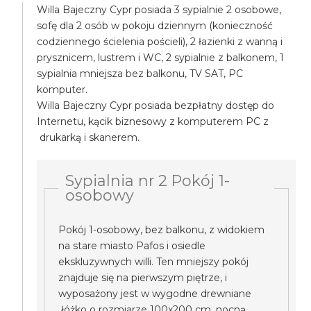
Willa Bajeczny Cypr posiada 3 sypialnie 2 osobowe,
sofę dla 2 osób w pokoju dziennym (konieczność
codziennego ścielenia pościeli), 2 łazienki z wanną i
prysznicem, lustrem i WC, 2 sypialnie z balkonem, 1
sypialnia mniejsza bez balkonu, TV SAT, PC
komputer.
Willa Bajeczny Cypr posiada bezpłatny dostęp do
Internetu, kącik biznesowy z komputerem PC z
drukarką i skanerem.
Sypialnia nr 2 Pokój 1-
osobowy
Pokój 1-osobowy, bez balkonu, z widokiem
na stare miasto Pafos i osiedle
ekskluzywnych willi. Ten mniejszy pokój
znajduje się na pierwszym piętrze, i
wyposażony jest w wygodne drewniane
łóżko o rozmiarze 100x200 cm, nocną