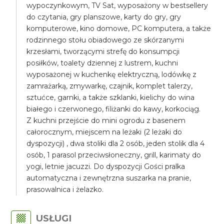
wypoczynkowym, TV Sat, wyposażony w bestsellery
do czytania, gry planszowe, karty do gry, gry
komputerowe, kino domowe, PC komputera, a także
rodzinnego stołu obiadowego ze skórzanymi
krzesłami, tworzącymi strefę do konsumpcji
posiłków, toalety dziennej z lustrem, kuchni
wyposażonej w kuchenkę elektryczną, lodówkę z
zamrażarką, zmywarkę, czajnik, komplet talerzy,
sztućce, garnki, a także szklanki, kielichy do wina
białego i czerwonego, filiżanki do kawy, korkociąg.
Z kuchni przejście do mini ogrodu z basenem
całorocznym, miejscem na leżaki (2 leżaki do
dyspozycji) , dwa stoliki dla 2 osób, jeden stolik dla 4
osób, 1 parasol przeciwsłoneczny, grill, karimaty do
yogi, letnie jacuzzi. Do dyspozycji Gości pralka
automatyczna i zewnętrzna suszarka na pranie,
prasowalnica i żelazko.
USŁUGI