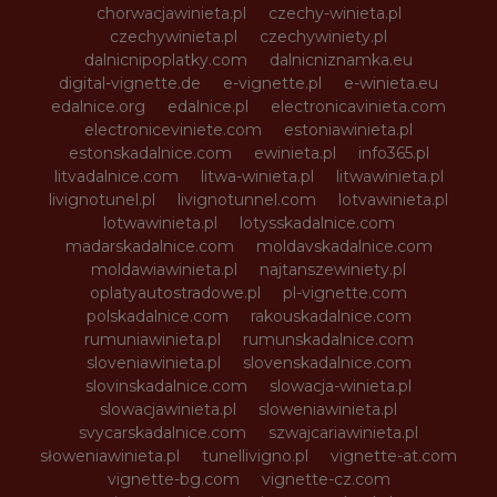
chorwacjawinieta.pl
czechy-winieta.pl
czechywinieta.pl
czechywiniety.pl
dalnicnipoplatky.com
dalnicniznamka.eu
digital-vignette.de
e-vignette.pl
e-winieta.eu
edalnice.org
edalnice.pl
electronicavinieta.com
electroniceviniete.com
estoniawinieta.pl
estonskadalnice.com
ewinieta.pl
info365.pl
litvadalnice.com
litwa-winieta.pl
litwawinieta.pl
livignotunel.pl
livignotunnel.com
lotvawinieta.pl
lotwawinieta.pl
lotysskadalnice.com
madarskadalnice.com
moldavskadalnice.com
moldawiawinieta.pl
najtanszewiniety.pl
oplatyautostradowe.pl
pl-vignette.com
polskadalnice.com
rakouskadalnice.com
rumuniawinieta.pl
rumunskadalnice.com
sloveniawinieta.pl
slovenskadalnice.com
slovinskadalnice.com
slowacja-winieta.pl
slowacjawinieta.pl
sloweniawinieta.pl
svycarskadalnice.com
szwajcariawinieta.pl
słoweniawinieta.pl
tunellivigno.pl
vignette-at.com
vignette-bg.com
vignette-cz.com