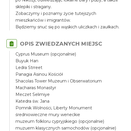
po Nikozji, odwiedzając lokalne bary i puby, a także
sklepiki i stragany.
Zobaczymy i poznamy życie tutejszych
mieszkańców i imigrantów.
Będziemy snuć się po wąskich uliczkach i zaułkach.
OPIS ZWIEDZANYCH MIEJSC
Cyprus Museum (opcjonalnie)
Buyuk Han
Ledra Strreet
Panagia Asinou Kościół
Shacolas Tower Muzeum i Obserwatorium
Machairas Monastyr
Meczet Selimiye
Katedra św. Jana
Pomnik Wolności, Liberty Monument
średniowieczne mury weneckie
muzeum folkloru cypryjskiego (opcjonalnie)
muzuem klasycznych samochodów (opcjonalnie)