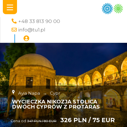
+48 33 813 90 00
info@tu1.pl
Ayia Napa
→
Cypr
WYCIECZKA NIKOZJA STOLICA
DWÓCH CYPRÓW Z PROTARAS
326 PLN / 75 EUR
Cena od
347 PLN / 80 EUR