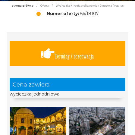
Strona główna
/
Oferta
/
Wycieczka Nikozja stolica dwóch Cyprów z Protaras
Numer oferty:
66/18107
Terminy / rezerwacja
Cena zawiera
wycieczka jednodniowa