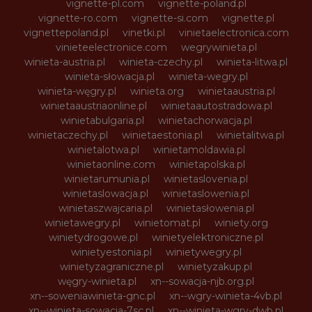
vignette-pl.com
vignette-poland.pl
vignette-ro.com
vignette-si.com
vignette.pl
vignettepoland.pl
vinetki.pl
vinietaelectronica.com
vinieteelectronice.com
wegrywinieta.pl
winieta-austria.pl
winieta-czechy.pl
winieta-litwa.pl
winieta-słowacja.pl
winieta-wegry.pl
winieta-węgry.pl
winieta.org
winietaaustria.pl
winietaaustriaonline.pl
winietaautostradowa.pl
winietabulgaria.pl
winietachorwacja.pl
winietaczechy.pl
winietaestonia.pl
winietalitwa.pl
winietalotwa.pl
winietamoldawia.pl
winietaonline.com
winietapolska.pl
winietarumunia.pl
winietaslovenia.pl
winietaslowacja.pl
winietaslowenia.pl
winietaszwajcaria.pl
winietasłowenia.pl
winietawegry.pl
winietomat.pl
winiety.org
winietydrogowe.pl
winietyelektroniczne.pl
winietyestonia.pl
winietywegry.pl
winietyzagraniczne.pl
winietyzakup.pl
węgry-winieta.pl
xn--sowacja-njb.org.pl
xn--soweniawinieta-gnc.pl
xn--wgry-winieta-4vb.pl
xn--winieta-sowacja-7sc.pl
xn--winieta-wgry-dwb.pl