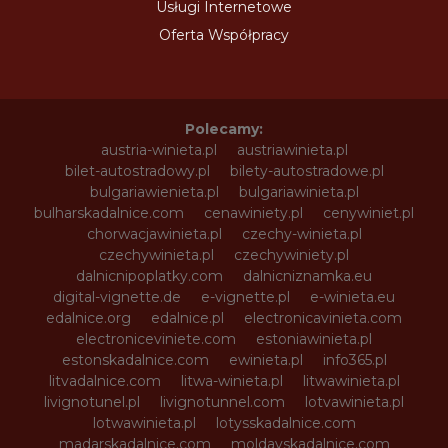
Usługi Internetowe
Oferta Współpracy
Polecamy:
austria-winieta.pl
austriawinieta.pl
bilet-autostradowy.pl
bilety-autostradowe.pl
bulgariawienieta.pl
bulgariawinieta.pl
bulharskadalnice.com
cenawiniety.pl
cenywiniet.pl
chorwacjawinieta.pl
czechy-winieta.pl
czechywinieta.pl
czechywiniety.pl
dalnicnipoplatky.com
dalnicniznamka.eu
digital-vignette.de
e-vignette.pl
e-winieta.eu
edalnice.org
edalnice.pl
electronicavinieta.com
electroniceviniete.com
estoniawinieta.pl
estonskadalnice.com
ewinieta.pl
info365.pl
litvadalnice.com
litwa-winieta.pl
litwawinieta.pl
livignotunel.pl
livignotunnel.com
lotvawinieta.pl
lotwawinieta.pl
lotysskadalnice.com
madarskadalnice.com
moldavskadalnice.com