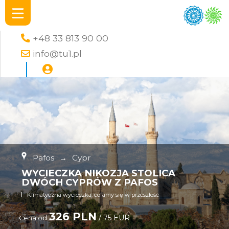
+48 33 813 90 00
info@tu1.pl
Pafos
→
Cypr
WYCIECZKA NIKOZJA STOLICA
DWÓCH CYPRÓW Z PAFOS
Klimatyczna wycieczka, cofamy się w przeszłość
326 PLN
/ 75 EUR
Cena od