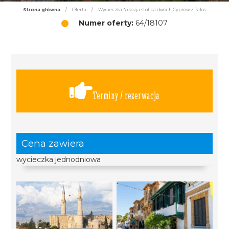
Strona główna
/
Oferta
/
Wycieczka Nikozja stolica dwóch Cyprów z Pafos
Numer oferty:
64/18107
Terminy / rezerwacja
Cena zawiera
wycieczka jednodniowa