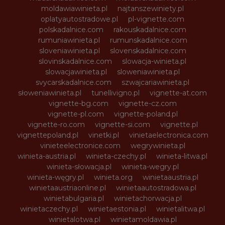
moldawiawinieta.pl
najtanszewiniety.pl
oplatyautostradowe.pl
pl-vignette.com
polskadalnice.com
rakouskadalnice.com
rumuniawinieta.pl
rumunskadalnice.com
sloveniawinieta.pl
slovenskadalnice.com
slovinskadalnice.com
slowacja-winieta.pl
slowacjawinieta.pl
sloweniawinieta.pl
svycarskadalnice.com
szwajcariawinieta.pl
słoweniawinieta.pl
tunellivigno.pl
vignette-at.com
vignette-bg.com
vignette-cz.com
vignette-pl.com
vignette-poland.pl
vignette-ro.com
vignette-si.com
vignette.pl
vignettepoland.pl
vinetki.pl
vinietaelectronica.com
vinieteelectronice.com
wegrywinieta.pl
winieta-austria.pl
winieta-czechy.pl
winieta-litwa.pl
winieta-słowacja.pl
winieta-wegry.pl
winieta-węgry.pl
winieta.org
winietaaustria.pl
winietaaustriaonline.pl
winietaautostradowa.pl
winietabulgaria.pl
winietachorwacja.pl
winietaczechy.pl
winietaestonia.pl
winietalitwa.pl
winietalotwa.pl
winietamoldawia.pl