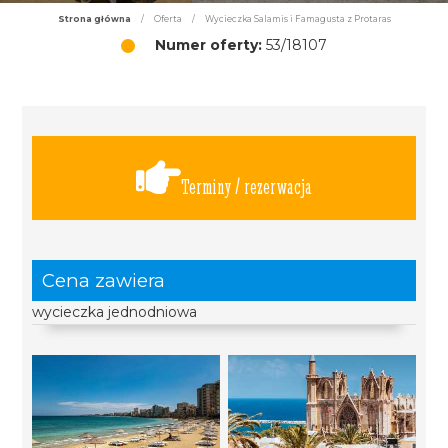
Strona główna
/
Oferta
/
Wycieczka Salamis i Famagusta z Protaras
Numer oferty:
53/18107
Terminy / rezerwacja
Cena zawiera
wycieczka jednodniowa