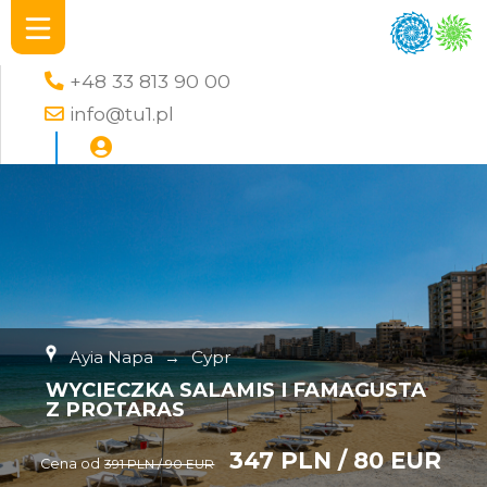
+48 33 813 90 00
info@tu1.pl
Ayia Napa
→
Cypr
WYCIECZKA SALAMIS I FAMAGUSTA
Z PROTARAS
347 PLN / 80 EUR
Cena od
391 PLN / 90 EUR