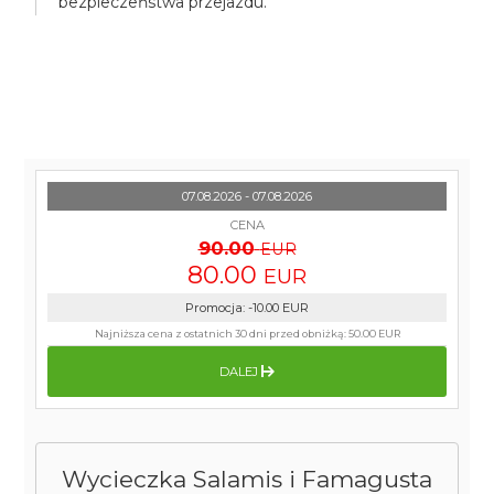
bezpieczeństwa przejazdu.
07.08.2026 - 07.08.2026
CENA
90.00
EUR
80.00
EUR
Promocja
:
-10.00
EUR
Najniższa cena z ostatnich 30 dni przed obniżką:
50.00 EUR
DALEJ
Wycieczka Salamis i Famagusta