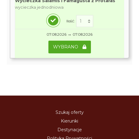
Wycieczka Salamis i Famagusta z Protaras
wycieczka jednodniowa
Ilość:
→
07.08.2026
07.08.2026
WYBRANO
Szukaj oferty
Kierunki
Destynacje
Polityka Prywatności