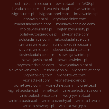
estonskadalnice.com
ewinieta.pl
info365.pl
litvadalnice.com
litwa-winieta.pl
litwawinieta.pl
livignotunel.pl
livignotunnel.com
lotvawinieta.pl
lotwawinieta.pl
lotysskadalnice.com
madarskadalnice.com
moldavskadalnice.com
moldawiawinieta.pl
najtanszewiniety.pl
oplatyautostradowe.pl
pl-vignette.com
polskadalnice.com
rakouskadalnice.com
rumuniawinieta.pl
rumunskadalnice.com
sloveniawinieta.pl
slovenskadalnice.com
slovinskadalnice.com
slowacja-winieta.pl
slowacjawinieta.pl
sloweniawinieta.pl
svycarskadalnice.com
szwajcariawinieta.pl
słoweniawinieta.pl
tunellivigno.pl
vignette-at.com
vignette-bg.com
vignette-cz.com
vignette-pl.com
vignette-poland.pl
vignette-ro.com
vignette-si.com
vignette.pl
vignettepoland.pl
vinetki.pl
vinietaelectronica.com
vinieteelectronice.com
wegrywinieta.pl
winieta-austria.pl
winieta-czechy.pl
winieta-litwa.pl
winieta-słowacja.pl
winieta-wegry.pl