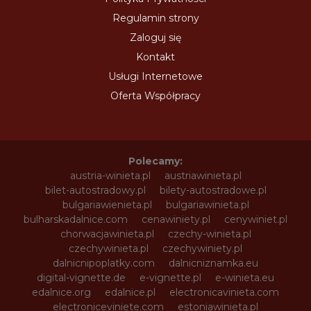
Regulamin strony
Zaloguj się
Kontakt
Usługi Internetowe
Oferta Współpracy
Polecamy:
austria-winieta.pl
austriawinieta.pl
bilet-autostradowy.pl
bilety-autostradowe.pl
bulgariawienieta.pl
bulgariawinieta.pl
bulharskadalnice.com
cenawiniety.pl
cenywiniet.pl
chorwacjawinieta.pl
czechy-winieta.pl
czechywinieta.pl
czechywiniety.pl
dalnicnipoplatky.com
dalnicniznamka.eu
digital-vignette.de
e-vignette.pl
e-winieta.eu
edalnice.org
edalnice.pl
electronicavinieta.com
electroniceviniete.com
estoniawinieta.pl