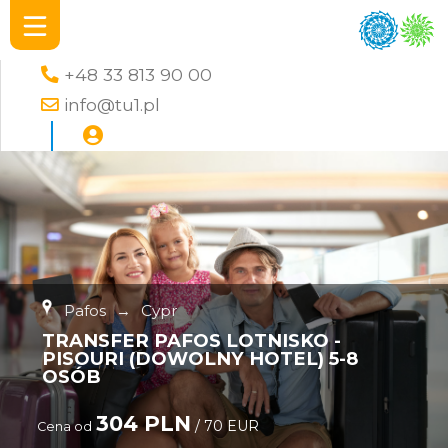
+48 33 813 90 00
info@tu1.pl
Pafos
→
Cypr
TRANSFER PAFOS LOTNISKO -
PISOURI (DOWOLNY HOTEL) 5-8
OSÓB
304 PLN
/ 70 EUR
Cena od