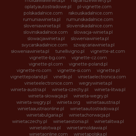
moldawiawinieta.pl
najtanszewiniety.pl
oplatyautostradowe.pl
pl-vignette.com
polskadalnice.com
rakouskadalnice.com
rumuniawinieta.pl
rumunskadalnice.com
sloveniawinieta.pl
slovenskadalnice.com
slovinskadalnice.com
slowacja-winieta.pl
slowacjawinieta.pl
sloweniawinieta.pl
svycarskadalnice.com
szwajcariawinieta.pl
słoweniawinieta.pl
tunellivigno.pl
vignette-at.com
vignette-bg.com
vignette-cz.com
vignette-pl.com
vignette-poland.pl
vignette-ro.com
vignette-si.com
vignette.pl
vignettepoland.pl
vinetki.pl
vinietaelectronica.com
vinieteelectronice.com
wegrywinieta.pl
winieta-austria.pl
winieta-czechy.pl
winieta-litwa.pl
winieta-słowacja.pl
winieta-wegry.pl
winieta-węgry.pl
winieta.org
winietaaustria.pl
winietaaustriaonline.pl
winietaautostradowa.pl
winietabulgaria.pl
winietachorwacja.pl
winietaczechy.pl
winietaestonia.pl
winietalitwa.pl
winietalotwa.pl
winietamoldawia.pl
winietaonline.com
winietapolska.pl