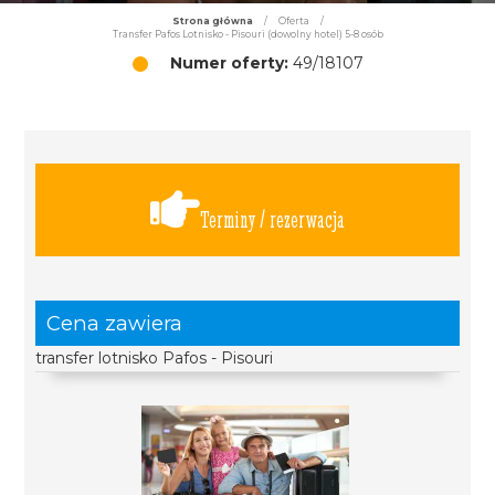
Strona główna
/
Oferta
/
Transfer Pafos Lotnisko - Pisouri (dowolny hotel) 5-8 osób
Numer oferty:
49/18107
Terminy / rezerwacja
Cena zawiera
transfer lotnisko Pafos - Pisouri