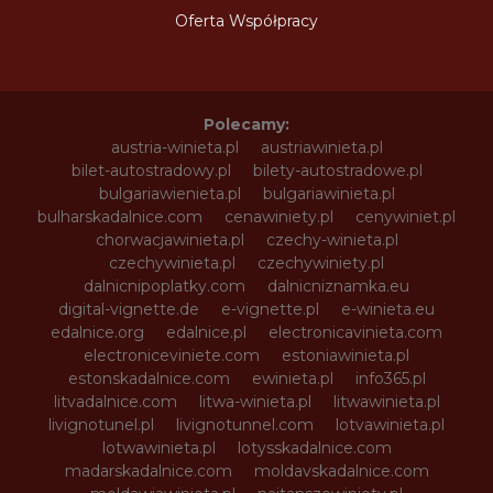
Oferta Współpracy
Polecamy:
austria-winieta.pl
austriawinieta.pl
bilet-autostradowy.pl
bilety-autostradowe.pl
bulgariawienieta.pl
bulgariawinieta.pl
bulharskadalnice.com
cenawiniety.pl
cenywiniet.pl
chorwacjawinieta.pl
czechy-winieta.pl
czechywinieta.pl
czechywiniety.pl
dalnicnipoplatky.com
dalnicniznamka.eu
digital-vignette.de
e-vignette.pl
e-winieta.eu
edalnice.org
edalnice.pl
electronicavinieta.com
electroniceviniete.com
estoniawinieta.pl
estonskadalnice.com
ewinieta.pl
info365.pl
litvadalnice.com
litwa-winieta.pl
litwawinieta.pl
livignotunel.pl
livignotunnel.com
lotvawinieta.pl
lotwawinieta.pl
lotysskadalnice.com
madarskadalnice.com
moldavskadalnice.com