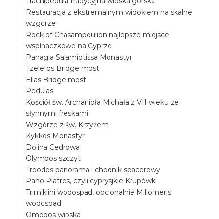
Trachipedula tradycyjna wioska górska
Restauracja z ekstremalnym widokiem na skalne
wzgórze
Rock of Chasampoulion najlepsze miejsce
wspinaczkowe na Cyprze
Panagia Salamiotissa Monastyr
Tzelefos Bridge most
Elias Bridge most
Pedulas
Kościół św. Archanioła Michała z VII wieku ze
słynnymi freskami
Wzgórze z św. Krzyżem
Kykkos Monastyr
Dolina Cedrowa
Olympos szczyt
Troodos panorama i chodnik spacerowy
Pano Platres, czyli cyprysjkie Krupówki
Trimiklini wodospad, opcjonalnie Millomeris
wodospad
Omodos wioska