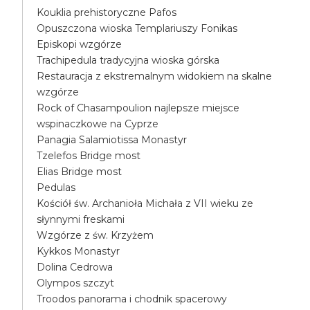
Kouklia prehistoryczne Pafos
Opuszczona wioska Templariuszy Fonikas
Episkopi wzgórze
Trachipedula tradycyjna wioska górska
Restauracja z ekstremalnym widokiem na skalne
wzgórze
Rock of Chasampoulion najlepsze miejsce
wspinaczkowe na Cyprze
Panagia Salamiotissa Monastyr
Tzelefos Bridge most
Elias Bridge most
Pedulas
Kościół św. Archanioła Michała z VII wieku ze
słynnymi freskami
Wzgórze z św. Krzyżem
Kykkos Monastyr
Dolina Cedrowa
Olympos szczyt
Troodos panorama i chodnik spacerowy