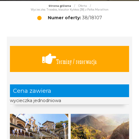
Strona główna
/
Oferta
/
Wycieczka: Troodos, klasztor Kykkos [38] z Pafos Marathon
Numer oferty:
38/18107
Terminy / rezerwacja
Cena zawiera
wycieczka jednodniowa