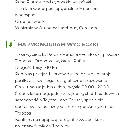
Pano Platres, czyli cyprysjkie Krupówki
Trimiklini wodospad, opcjonalnie Millomeris
wodospad
Omodos wioska
Winiarnia w Omodos: Lambouri, Gerolamo
HARMONOGRAM WYCIECZKI
Trasa wycieczki: Pafos - Mandria - Fonikas - Episkopi -
Troodos - Omodos - Kykkos - Pafos
Długość trasy: 210 km
Podczas przejazdu przewidziano czas na postoje i
posiłki, a także sesje fotograficzne i plażowanie
Czas trwania: jeden dzień, zwykle 08:00 - 20:00
Środek lokomocji: jeden z najlepszych off roadowych
samochodów Toyota Land Cruiser, specjalnie
dostosowana do jazdy w terenie górskim jakim jest
Troodos.
Konkurs: na najlepszą fotografię wycieczki, na
najlepszy filmik do 1 minuty.