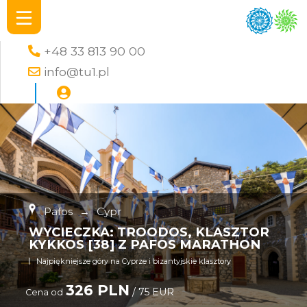
+48 33 813 90 00
info@tu1.pl
Pafos
→
Cypr
WYCIECZKA: TROODOS, KLASZTOR
KYKKOS [38] Z PAFOS MARATHON
Najpiękniejsze góry na Cyprze i bizantyjskie klasztory
326 PLN
/ 75 EUR
Cena od