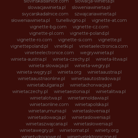
slovinskadalnice.com
slowacja-winieta.pl
slowacjawinieta.pl
sloweniawinieta.pl
svycarskadalnice.com
szwajcariawinieta.pl
słoweniawinieta.pl
tunellivigno.pl
vignette-at.com
vignette-bg.com
vignette-cz.com
vignette-pl.com
vignette-poland.pl
vignette-ro.com
vignette-si.com
vignette.pl
vignettepoland.pl
vinetki.pl
vinietaelectronica.com
vinieteelectronice.com
wegrywinieta.pl
winieta-austria.pl
winieta-czechy.pl
winieta-litwa.pl
winieta-słowacja.pl
winieta-wegry.pl
winieta-węgry.pl
winieta.org
winietaaustria.pl
winietaaustriaonline.pl
winietaautostradowa.pl
winietabulgaria.pl
winietachorwacja.pl
winietaczechy.pl
winietaestonia.pl
winietalitwa.pl
winietalotwa.pl
winietamoldawia.pl
winietaonline.com
winietapolska.pl
winietarumunia.pl
winietaslovenia.pl
winietaslowacja.pl
winietaslowenia.pl
winietaszwajcaria.pl
winietasłowenia.pl
winietawegry.pl
winietomat.pl
winiety.org
winietydrogowe.pl
winietyelektroniczne.pl