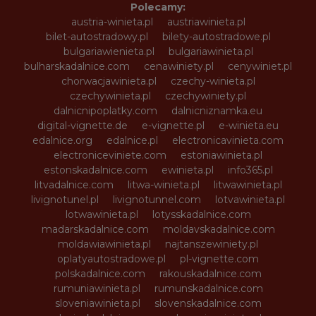
Polecamy:
austria-winieta.pl
austriawinieta.pl
bilet-autostradowy.pl
bilety-autostradowe.pl
bulgariawienieta.pl
bulgariawinieta.pl
bulharskadalnice.com
cenawiniety.pl
cenywiniet.pl
chorwacjawinieta.pl
czechy-winieta.pl
czechywinieta.pl
czechywiniety.pl
dalnicnipoplatky.com
dalnicniznamka.eu
digital-vignette.de
e-vignette.pl
e-winieta.eu
edalnice.org
edalnice.pl
electronicavinieta.com
electroniceviniete.com
estoniawinieta.pl
estonskadalnice.com
ewinieta.pl
info365.pl
litvadalnice.com
litwa-winieta.pl
litwawinieta.pl
livignotunel.pl
livignotunnel.com
lotvawinieta.pl
lotwawinieta.pl
lotysskadalnice.com
madarskadalnice.com
moldavskadalnice.com
moldawiawinieta.pl
najtanszewiniety.pl
oplatyautostradowe.pl
pl-vignette.com
polskadalnice.com
rakouskadalnice.com
rumuniawinieta.pl
rumunskadalnice.com
sloveniawinieta.pl
slovenskadalnice.com