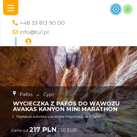
+48 33 813 90 00
info@tu1.pl
Pafos
→
Cypr
WYCIECZKA Z PAFOS DO WĄWOZU
AVAKAS KANYON MINI MARATHON
Najlepsza autorska wycieczka krajoznawcza z Pafos
217 PLN
/ 50 EUR
Cena od