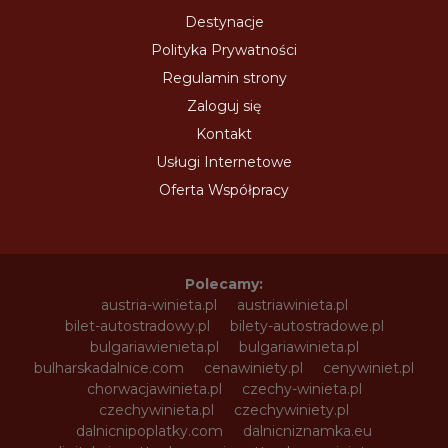
Destynacje
Polityka Prywatności
Regulamin strony
Zaloguj się
Kontakt
Usługi Internetowe
Oferta Współpracy
Polecamy:
austria-winieta.pl
austriawinieta.pl
bilet-autostradowy.pl
bilety-autostradowe.pl
bulgariawienieta.pl
bulgariawinieta.pl
bulharskadalnice.com
cenawiniety.pl
cenywiniet.pl
chorwacjawinieta.pl
czechy-winieta.pl
czechywinieta.pl
czechywiniety.pl
dalnicnipoplatky.com
dalnicniznamka.eu