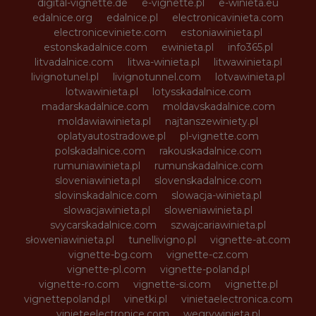
digital-vignette.de
e-vignette.pl
e-winieta.eu
edalnice.org
edalnice.pl
electronicavinieta.com
electroniceviniete.com
estoniawinieta.pl
estonskadalnice.com
ewinieta.pl
info365.pl
litvadalnice.com
litwa-winieta.pl
litwawinieta.pl
livignotunel.pl
livignotunnel.com
lotvawinieta.pl
lotwawinieta.pl
lotysskadalnice.com
madarskadalnice.com
moldavskadalnice.com
moldawiawinieta.pl
najtanszewiniety.pl
oplatyautostradowe.pl
pl-vignette.com
polskadalnice.com
rakouskadalnice.com
rumuniawinieta.pl
rumunskadalnice.com
sloveniawinieta.pl
slovenskadalnice.com
slovinskadalnice.com
slowacja-winieta.pl
slowacjawinieta.pl
sloweniawinieta.pl
svycarskadalnice.com
szwajcariawinieta.pl
słoweniawinieta.pl
tunellivigno.pl
vignette-at.com
vignette-bg.com
vignette-cz.com
vignette-pl.com
vignette-poland.pl
vignette-ro.com
vignette-si.com
vignette.pl
vignettepoland.pl
vinetki.pl
vinietaelectronica.com
vinieteelectronice.com
wegrywinieta.pl