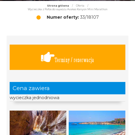
Strona główna
/
Oferta
/
Wycieczka z Pafos do wąwozu Avakas Kanyon Mini Marathon
Numer oferty:
33/18107
Terminy / rezerwacja
Cena zawiera
wycieczka jednodniowa