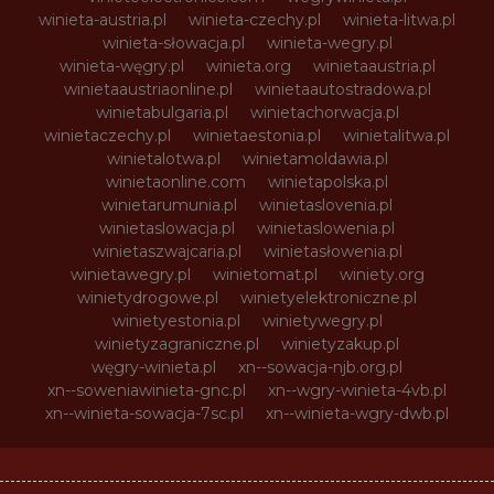
winieta-austria.pl
winieta-czechy.pl
winieta-litwa.pl
winieta-słowacja.pl
winieta-wegry.pl
winieta-węgry.pl
winieta.org
winietaaustria.pl
winietaaustriaonline.pl
winietaautostradowa.pl
winietabulgaria.pl
winietachorwacja.pl
winietaczechy.pl
winietaestonia.pl
winietalitwa.pl
winietalotwa.pl
winietamoldawia.pl
winietaonline.com
winietapolska.pl
winietarumunia.pl
winietaslovenia.pl
winietaslowacja.pl
winietaslowenia.pl
winietaszwajcaria.pl
winietasłowenia.pl
winietawegry.pl
winietomat.pl
winiety.org
winietydrogowe.pl
winietyelektroniczne.pl
winietyestonia.pl
winietywegry.pl
winietyzagraniczne.pl
winietyzakup.pl
węgry-winieta.pl
xn--sowacja-njb.org.pl
xn--soweniawinieta-gnc.pl
xn--wgry-winieta-4vb.pl
xn--winieta-sowacja-7sc.pl
xn--winieta-wgry-dwb.pl