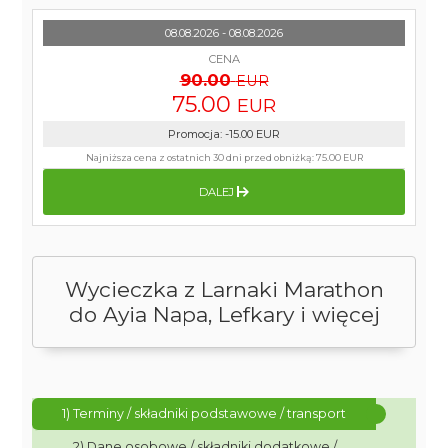
08.08.2026 - 08.08.2026
CENA
90.00
EUR
75.00
EUR
Promocja
:
-15.00
EUR
Najniższa cena z ostatnich 30 dni przed obniżką:
75.00 EUR
DALEJ
Wycieczka z Larnaki Marathon
do Ayia Napa, Lefkary i więcej
1) Terminy / składniki podstawowe / transport
2) Dane osobowe / składniki dodatkowe /