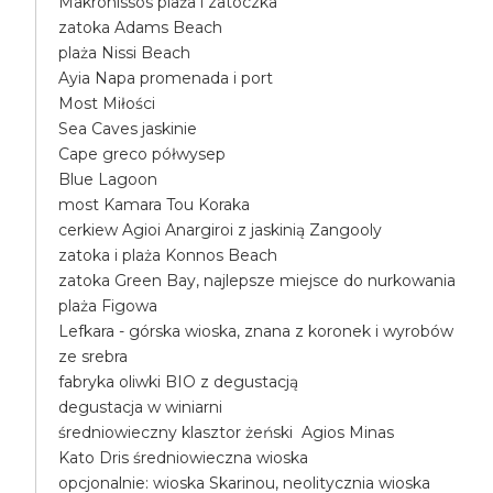
Makronissos plaża i zatoczka
zatoka Adams Beach
plaża Nissi Beach
Ayia Napa promenada i port
Most Miłości
Sea Caves jaskinie
Cape greco półwysep
Blue Lagoon
most Kamara Tou Koraka
cerkiew Agioi Anargiroi z jaskinią Zangooly
zatoka i plaża Konnos Beach
zatoka Green Bay, najlepsze miejsce do nurkowania
plaża Figowa
Lefkara - górska wioska, znana z koronek i wyrobów
ze srebra
fabryka oliwki BIO z degustacją
degustacja w winiarni
średniowieczny klasztor żeński Agios Minas
Kato Dris średniowieczna wioska
opcjonalnie: wioska Skarinou, neolitycznia wioska