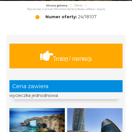
Strona główna
/
Oferta
/
Wycieczka z Larnaki Marathon do Ayia Napa, Lefkary i więcej
Numer oferty:
24/18107
Terminy / rezerwacja
Cena zawiera
wycieczka jednodniowa