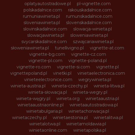
oplatyautostradowe.pl
pl-vignette.com
polskadalnice.com
rakouskadalnice.com
rumuniawinieta.pl
rumunskadalnice.com
sloveniawinieta.pl
slovenskadalnice.com
slovinskadalnice.com
slowacja-winieta.pl
slowacjawinieta.pl
sloweniawinieta.pl
svycarskadalnice.com
szwajcariawinieta.pl
słoweniawinieta.pl
tunellivigno.pl
vignette-at.com
vignette-bg.com
vignette-cz.com
vignette-pl.com
vignette-poland.pl
vignette-ro.com
vignette-si.com
vignette.pl
vignettepoland.pl
vinetki.pl
vinietaelectronica.com
vinieteelectronice.com
wegrywinieta.pl
winieta-austria.pl
winieta-czechy.pl
winieta-litwa.pl
winieta-słowacja.pl
winieta-wegry.pl
winieta-węgry.pl
winieta.org
winietaaustria.pl
winietaaustriaonline.pl
winietaautostradowa.pl
winietabulgaria.pl
winietachorwacja.pl
winietaczechy.pl
winietaestonia.pl
winietalitwa.pl
winietalotwa.pl
winietamoldawia.pl
winietaonline.com
winietapolska.pl