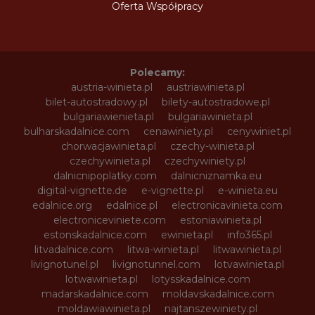
Oferta Współpracy
Polecamy:
austria-winieta.pl
austriawinieta.pl
bilet-autostradowy.pl
bilety-autostradowe.pl
bulgariawienieta.pl
bulgariawinieta.pl
bulharskadalnice.com
cenawiniety.pl
cenywiniet.pl
chorwacjawinieta.pl
czechy-winieta.pl
czechywinieta.pl
czechywiniety.pl
dalnicnipoplatky.com
dalnicniznamka.eu
digital-vignette.de
e-vignette.pl
e-winieta.eu
edalnice.org
edalnice.pl
electronicavinieta.com
electroniceviniete.com
estoniawinieta.pl
estonskadalnice.com
ewinieta.pl
info365.pl
litvadalnice.com
litwa-winieta.pl
litwawinieta.pl
livignotunel.pl
livignotunnel.com
lotvawinieta.pl
lotwawinieta.pl
lotysskadalnice.com
madarskadalnice.com
moldavskadalnice.com
moldawiawinieta.pl
najtanszewiniety.pl