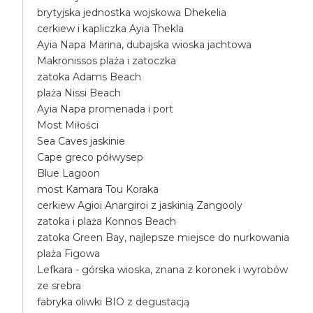
brytyjska jednostka wojskowa Dhekelia
cerkiew i kapliczka Ayia Thekla
Ayia Napa Marina, dubajska wioska jachtowa
Makronissos plaża i zatoczka
zatoka Adams Beach
plaża Nissi Beach
Ayia Napa promenada i port
Most Miłości
Sea Caves jaskinie
Cape greco półwysep
Blue Lagoon
most Kamara Tou Koraka
cerkiew Agioi Anargiroi z jaskinią Zangooly
zatoka i plaża Konnos Beach
zatoka Green Bay, najlepsze miejsce do nurkowania
plaża Figowa
Lefkara - górska wioska, znana z koronek i wyrobów
ze srebra
fabryka oliwki BIO z degustacją