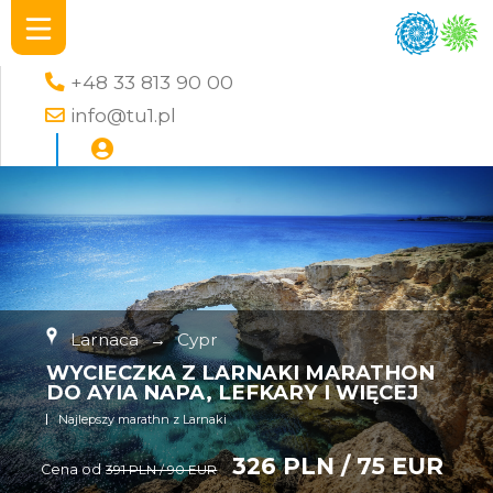
+48 33 813 90 00
info@tu1.pl
Larnaca
→
Cypr
WYCIECZKA Z LARNAKI MARATHON
DO AYIA NAPA, LEFKARY I WIĘCEJ
Najlepszy marathn z Larnaki
326 PLN / 75 EUR
Cena od
391 PLN / 90 EUR