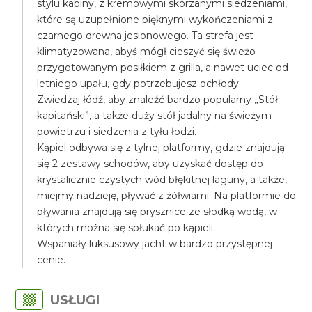
stylu kabiny, z kremowymi skórzanymi siedzeniami,
które są uzupełnione pięknymi wykończeniami z
czarnego drewna jesionowego. Ta strefa jest
klimatyzowana, abyś mógł cieszyć się świeżo
przygotowanym posiłkiem z grilla, a nawet uciec od
letniego upału, gdy potrzebujesz ochłody.
Zwiedzaj łódź, aby znaleźć bardzo popularny „Stół
kapitański”, a także duży stół jadalny na świeżym
powietrzu i siedzenia z tyłu łodzi.
Kąpiel odbywa się z tylnej platformy, gdzie znajdują
się 2 zestawy schodów, aby uzyskać dostęp do
krystalicznie czystych wód błękitnej laguny, a także,
miejmy nadzieję, pływać z żółwiami. Na platformie do
pływania znajdują się prysznice ze słodką wodą, w
których można się spłukać po kąpieli.
Wspaniały luksusowy jacht w bardzo przystępnej
cenie.
USŁUGI