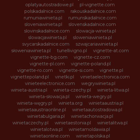
oplatyautostradowe.pl
pl-vignette.com
polskadalnice.com
rakouskadalnice.com
rumuniawinieta.pl
rumunskadalnice.com
sloveniawinieta.pl
slovenskadalnice.com
slovinskadalnice.com
slowacja-winieta.pl
slowacjawinieta.pl
sloweniawinieta.pl
svycarskadalnice.com
szwajcariawinieta.pl
słoweniawinieta.pl
tunellivigno.pl
vignette-at.com
vignette-bg.com
vignette-cz.com
vignette-pl.com
vignette-poland.pl
vignette-ro.com
vignette-si.com
vignette.pl
vignettepoland.pl
vinetki.pl
vinietaelectronica.com
vinieteelectronice.com
wegrywinieta.pl
winieta-austria.pl
winieta-czechy.pl
winieta-litwa.pl
winieta-słowacja.pl
winieta-wegry.pl
winieta-węgry.pl
winieta.org
winietaaustria.pl
winietaaustriaonline.pl
winietaautostradowa.pl
winietabulgaria.pl
winietachorwacja.pl
winietaczechy.pl
winietaestonia.pl
winietalitwa.pl
winietalotwa.pl
winietamoldawia.pl
winietaonline.com
winietapolska.pl