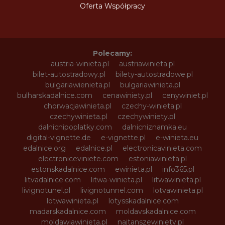
Oferta Współpracy
Polecamy:
austria-winieta.pl
austriawinieta.pl
bilet-autostradowy.pl
bilety-autostradowe.pl
bulgariawienieta.pl
bulgariawinieta.pl
bulharskadalnice.com
cenawiniety.pl
cenywiniet.pl
chorwacjawinieta.pl
czechy-winieta.pl
czechywinieta.pl
czechywiniety.pl
dalnicnipoplatky.com
dalnicniznamka.eu
digital-vignette.de
e-vignette.pl
e-winieta.eu
edalnice.org
edalnice.pl
electronicavinieta.com
electroniceviniete.com
estoniawinieta.pl
estonskadalnice.com
ewinieta.pl
info365.pl
litvadalnice.com
litwa-winieta.pl
litwawinieta.pl
livignotunel.pl
livignotunnel.com
lotvawinieta.pl
lotwawinieta.pl
lotysskadalnice.com
madarskadalnice.com
moldavskadalnice.com
moldawiawinieta.pl
najtanszewiniety.pl