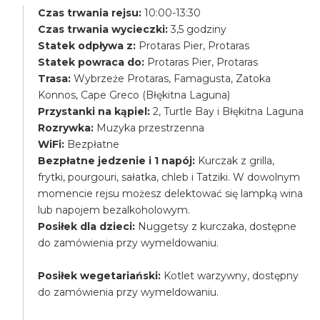
Czas trwania rejsu:
10:00-13:30
Czas trwania wycieczki:
3,5 godziny
Statek odpływa z:
Protaras Pier, Protaras
Statek powraca do:
Protaras Pier, Protaras
Trasa:
Wybrzeże Protaras, Famagusta, Zatoka
Konnos, Cape Greco (Błękitna Laguna)
Przystanki na kąpiel:
2, Turtle Bay i Błękitna Laguna
Rozrywka:
Muzyka przestrzenna
WiFi:
Bezpłatne
Bezpłatne jedzenie i 1 napój:
Kurczak z grilla,
frytki, pourgouri, sałatka, chleb i Tatziki. W dowolnym
momencie rejsu możesz delektować się lampką wina
lub napojem bezalkoholowym.
Posiłek dla dzieci:
Nuggetsy z kurczaka, dostępne
do zamówienia przy wymeldowaniu.
Posiłek wegetariański:
Kotlet warzywny, dostępny
do zamówienia przy wymeldowaniu.