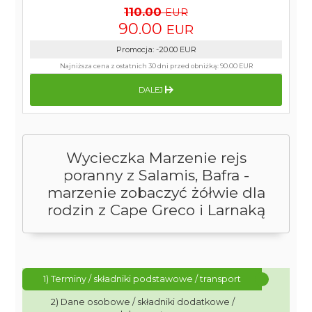
110.00
EUR
90.00
EUR
Promocja
:
-20.00
EUR
Najniższa cena z ostatnich 30 dni przed obniżką:
90.00 EUR
DALEJ
Wycieczka Marzenie rejs
poranny z Salamis, Bafra -
marzenie zobaczyć żółwie dla
rodzin z Cape Greco i Larnaką
1) Terminy / składniki podstawowe / transport
2) Dane osobowe / składniki dodatkowe /