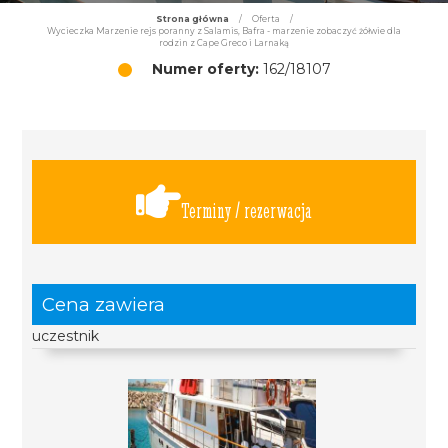
Strona główna
/
Oferta
/
Wycieczka Marzenie rejs poranny z Salamis, Bafra - marzenie zobaczyć żółwie dla
rodzin z Cape Greco i Larnaką
Numer oferty:
162/18107
Terminy / rezerwacja
Cena zawiera
uczestnik