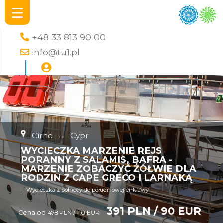
+48 33 813 90 00
info@tu1.pl
Girne
→
Cypr
WYCIECZKA MARZENIE REJS
PORANNY Z SALAMIS, BAFRA -
MARZENIE ZOBACZYĆ ŻÓŁWIE DLA
RODZIN Z CAPE GRECO I LARNAKĄ
Wycieczka z północy do południowej enklawy
391 PLN / 90 EUR
Cena od
478 PLN / 110 EUR