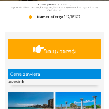
Strona główna
/
Oferta
/
Wycieczka Miasto duchów, Famagusta, Salamina z rejsem na Blue Lagoon i zatokę
żółwi z Larnaki
Numer oferty:
147/18107
Terminy / rezerwacja
Cena zawiera
uczestnik