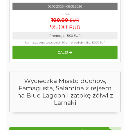
06.08.2026 - 06.08.2026
CENA
100.00
EUR
95.00
EUR
Promocja
:
-5.00
EUR
Najniższa cena z ostatnich 30 dni przed obniżką:
80.00 EUR
DALEJ
Wycieczka Miasto duchów,
Famagusta, Salamina z rejsem
na Blue Lagoon i zatokę żółwi z
Larnaki