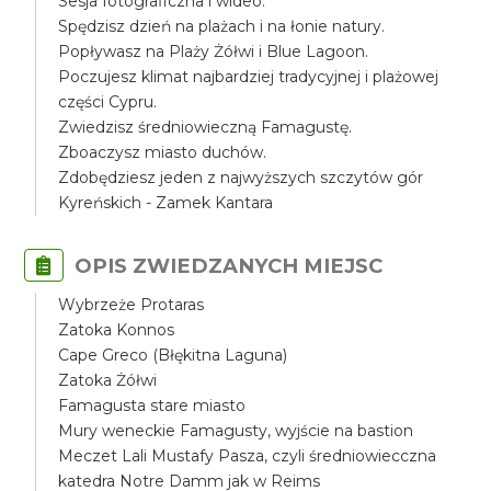
Sesja fotograficzna i wideo.
Spędzisz dzień na plażach i na łonie natury.
Popływasz na Plaży Żółwi i Blue Lagoon.
Poczujesz klimat najbardziej tradycyjnej i plażowej
części Cypru.
Zwiedzisz średniowieczną Famagustę.
Zboaczysz miasto duchów.
Zdobędziesz jeden z najwyższych szczytów gór
Kyreńskich - Zamek Kantara
OPIS ZWIEDZANYCH MIEJSC
Wybrzeże Protaras
Zatoka Konnos
Cape Greco (Błękitna Laguna)
Zatoka Żółwi
Famagusta stare miasto
Mury weneckie Famagusty, wyjście na bastion
Meczet Lali Mustafy Pasza, czyli średniowiecczna
katedra Notre Damm jak w Reims