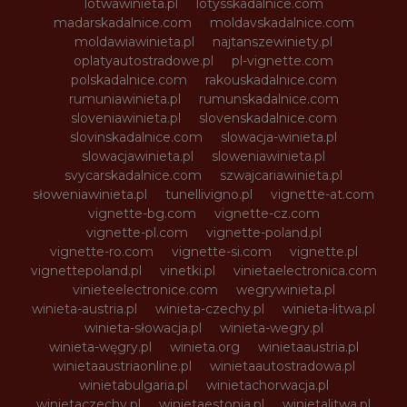
lotwawinieta.pl
lotysskadalnice.com
madarskadalnice.com
moldavskadalnice.com
moldawiawinieta.pl
najtanszewiniety.pl
oplatyautostradowe.pl
pl-vignette.com
polskadalnice.com
rakouskadalnice.com
rumuniawinieta.pl
rumunskadalnice.com
sloveniawinieta.pl
slovenskadalnice.com
slovinskadalnice.com
slowacja-winieta.pl
slowacjawinieta.pl
sloweniawinieta.pl
svycarskadalnice.com
szwajcariawinieta.pl
słoweniawinieta.pl
tunellivigno.pl
vignette-at.com
vignette-bg.com
vignette-cz.com
vignette-pl.com
vignette-poland.pl
vignette-ro.com
vignette-si.com
vignette.pl
vignettepoland.pl
vinetki.pl
vinietaelectronica.com
vinieteelectronice.com
wegrywinieta.pl
winieta-austria.pl
winieta-czechy.pl
winieta-litwa.pl
winieta-słowacja.pl
winieta-wegry.pl
winieta-węgry.pl
winieta.org
winietaaustria.pl
winietaaustriaonline.pl
winietaautostradowa.pl
winietabulgaria.pl
winietachorwacja.pl
winietaczechy.pl
winietaestonia.pl
winietalitwa.pl