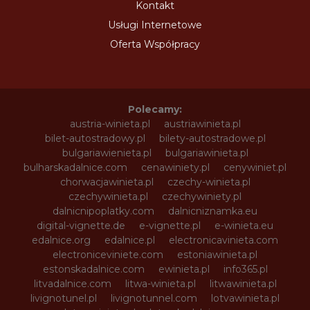
Kontakt
Usługi Internetowe
Oferta Współpracy
Polecamy:
austria-winieta.pl
austriawinieta.pl
bilet-autostradowy.pl
bilety-autostradowe.pl
bulgariawienieta.pl
bulgariawinieta.pl
bulharskadalnice.com
cenawiniety.pl
cenywiniet.pl
chorwacjawinieta.pl
czechy-winieta.pl
czechywinieta.pl
czechywiniety.pl
dalnicnipoplatky.com
dalnicniznamka.eu
digital-vignette.de
e-vignette.pl
e-winieta.eu
edalnice.org
edalnice.pl
electronicavinieta.com
electroniceviniete.com
estoniawinieta.pl
estonskadalnice.com
ewinieta.pl
info365.pl
litvadalnice.com
litwa-winieta.pl
litwawinieta.pl
livignotunel.pl
livignotunnel.com
lotvawinieta.pl