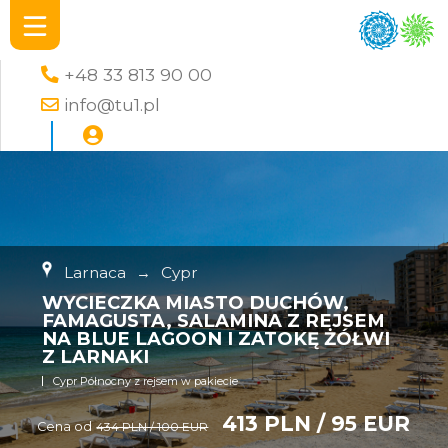
+48 33 813 90 00
info@tu1.pl
Larnaca
→
Cypr
WYCIECZKA MIASTO DUCHÓW,
FAMAGUSTA, SALAMINA Z REJSEM
NA BLUE LAGOON I ZATOKĘ ŻÓŁWI
Z LARNAKI
Cypr Północny z rejsem w pakiecie
413 PLN / 95 EUR
Cena od
434 PLN / 100 EUR