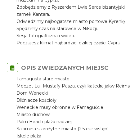
muzeum na Cyprze.
Zdobędziemy z Ryszardem Lwie Serce bizantyjski
zamek Kantara.
Odwiedzimy najbogatsze miasto portowe Kyrenię.
Spędzimy czas na starówce w Nikozji.
Sesja fotograficzna i wideo.
Poczujesz klimat najbardziej dzikiej części Cypru.
OPIS ZWIEDZANYCH MIEJSC
Famagusta stare miasto
Meczet Lali Mustafy Pasza, czyli katedra jakw Reims
Dom Wenecki
Bliźniacze kościoły
Weneckie mury obronne w Famaguście
Miasto duchów
Palm Beach plaża nadzieji
Salamina starożytne miasto (2.5 eur wstęp)
Iskele plaża