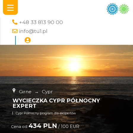
+48 33 813 90 00
info@tu1.pl
Girne
→
Cypr
WYCIECZKA CYPR PÓŁNOCNY
EXPERT
Cypr Północny program dla ekspertów
434 PLN
/ 100 EUR
Cena od