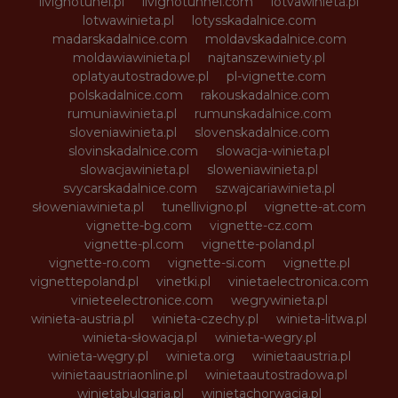
livignotunel.pl
livignotunnel.com
lotvawinieta.pl
lotwawinieta.pl
lotysskadalnice.com
madarskadalnice.com
moldavskadalnice.com
moldawiawinieta.pl
najtanszewiniety.pl
oplatyautostradowe.pl
pl-vignette.com
polskadalnice.com
rakouskadalnice.com
rumuniawinieta.pl
rumunskadalnice.com
sloveniawinieta.pl
slovenskadalnice.com
slovinskadalnice.com
slowacja-winieta.pl
slowacjawinieta.pl
sloweniawinieta.pl
svycarskadalnice.com
szwajcariawinieta.pl
słoweniawinieta.pl
tunellivigno.pl
vignette-at.com
vignette-bg.com
vignette-cz.com
vignette-pl.com
vignette-poland.pl
vignette-ro.com
vignette-si.com
vignette.pl
vignettepoland.pl
vinetki.pl
vinietaelectronica.com
vinieteelectronice.com
wegrywinieta.pl
winieta-austria.pl
winieta-czechy.pl
winieta-litwa.pl
winieta-słowacja.pl
winieta-wegry.pl
winieta-węgry.pl
winieta.org
winietaaustria.pl
winietaaustriaonline.pl
winietaautostradowa.pl
winietabulgaria.pl
winietachorwacja.pl