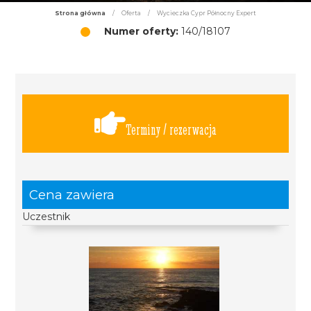
Strona główna
/
Oferta
/
Wycieczka Cypr Północny Expert
Numer oferty:
140/18107
Terminy / rezerwacja
Cena zawiera
Uczestnik