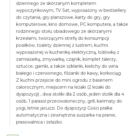
dziennego ze skórzanym kompletem
wypoczynkowym, TV Sat, wyposażony w bestsellery
do czytania, gry planszowe, karty do gry, gry
komputerowe, kino domowe, PC komputera, a także
rodzinnego stołu obiadowego ze skórzanymi
krzesłami, tworzącymi strefę do konsumpcji
posiłków, toalety dziennej z lustrem, kuchni
wyposażonej w kuchenkę elektryczną, lodówkę z
zamrażarką, zmywarkę, czajnik, komplet talerzy,
sztućce, garnki, a także szklanki, kielichy do wina
białego i czerwonego, filiżanki do kawy, korkociąg.
Z kuchni przejście do mini ogrodu z basenem
całorocznym, miejscem na leżaki (2 leżaki do
dyspozycji) , dwa stoliki dla 2 osób, jeden stolik dla 4
osób, 1 parasol przeciwsłoneczny, grill, karimaty do
yogi, letnie jacuzzi. Do dyspozycji Gości pralka
automatyczna i zewnętrzna suszarka na pranie,
prasowalnica i żelazko.