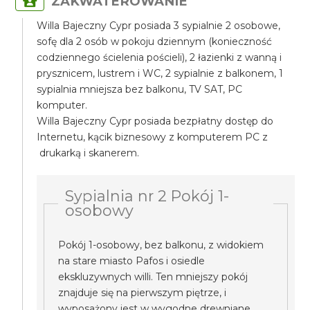
ZAKWATEROWANIE
Willa Bajeczny Cypr posiada 3 sypialnie 2 osobowe,
sofę dla 2 osób w pokoju dziennym (konieczność
codziennego ścielenia pościeli), 2 łazienki z wanną i
prysznicem, lustrem i WC, 2 sypialnie z balkonem, 1
sypialnia mniejsza bez balkonu, TV SAT, PC
komputer.
Willa Bajeczny Cypr posiada bezpłatny dostęp do
Internetu, kącik biznesowy z komputerem PC z
drukarką i skanerem.
Sypialnia nr 2 Pokój 1-
osobowy
Pokój 1-osobowy, bez balkonu, z widokiem
na stare miasto Pafos i osiedle
ekskluzywnych willi. Ten mniejszy pokój
znajduje się na pierwszym piętrze, i
wyposażony jest w wygodne drewniane