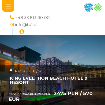
+48 33 813 90 00
info@tu1.pl
Pafos
→
Cypr
KING EVELTHON BEACH HOTEL &
RESORT
2475 PLN / 570
Cena od
3343 PLN / 770 EUR
EUR