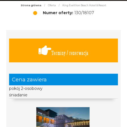
Strona główna
/
Oferta
/
King Evelthon Beach Hotel & Resort
Numer oferty:
130/18107
Terminy / rezerwacja
Cena zawiera
pokój 2-osobowy
śniadanie