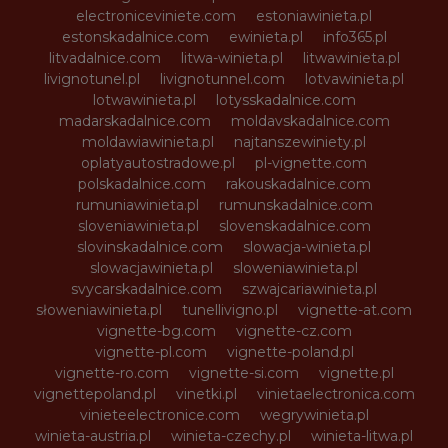
electroniceviniete.com
estoniawinieta.pl
estonskadalnice.com
ewinieta.pl
info365.pl
litvadalnice.com
litwa-winieta.pl
litwawinieta.pl
livignotunel.pl
livignotunnel.com
lotvawinieta.pl
lotwawinieta.pl
lotysskadalnice.com
madarskadalnice.com
moldavskadalnice.com
moldawiawinieta.pl
najtanszewiniety.pl
oplatyautostradowe.pl
pl-vignette.com
polskadalnice.com
rakouskadalnice.com
rumuniawinieta.pl
rumunskadalnice.com
sloveniawinieta.pl
slovenskadalnice.com
slovinskadalnice.com
slowacja-winieta.pl
slowacjawinieta.pl
sloweniawinieta.pl
svycarskadalnice.com
szwajcariawinieta.pl
słoweniawinieta.pl
tunellivigno.pl
vignette-at.com
vignette-bg.com
vignette-cz.com
vignette-pl.com
vignette-poland.pl
vignette-ro.com
vignette-si.com
vignette.pl
vignettepoland.pl
vinetki.pl
vinietaelectronica.com
vinieteelectronice.com
wegrywinieta.pl
winieta-austria.pl
winieta-czechy.pl
winieta-litwa.pl