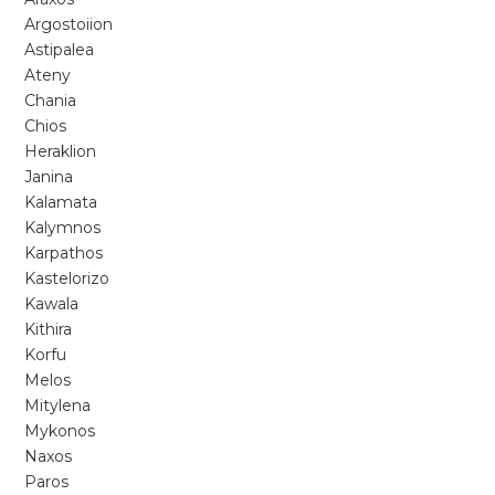
Argostoiion
Astipalea
Ateny
Chania
Chios
Heraklion
Janina
Kalamata
Kalymnos
Karpathos
Kastelorizo
Kawala
Kithira
Korfu
Melos
Mitylena
Mykonos
Naxos
Paros