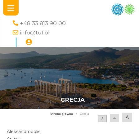
+48 33 813 90 00
info@tu1.pl
GRECJA
Strona główna
/
Grecja
A
A
A
Aleksandropolis
Araxos