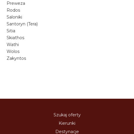
Preweza
Rodos
Saloniki
Santoryn (Tera)
Sitia
Skiathos
Wathi
Wolos
Zakyntos
Szukaj oferty
Kierunki
Destynacje