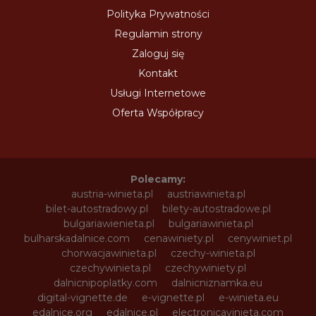
Polityka Prywatności
Regulamin strony
Zaloguj się
Kontakt
Usługi Internetowe
Oferta Współpracy
Polecamy:
austria-winieta.pl
austriawinieta.pl
bilet-autostradowy.pl
bilety-autostradowe.pl
bulgariawienieta.pl
bulgariawinieta.pl
bulharskadalnice.com
cenawiniety.pl
cenywiniet.pl
chorwacjawinieta.pl
czechy-winieta.pl
czechywinieta.pl
czechywiniety.pl
dalnicnipoplatky.com
dalnicniznamka.eu
digital-vignette.de
e-vignette.pl
e-winieta.eu
edalnice.org
edalnice.pl
electronicavinieta.com