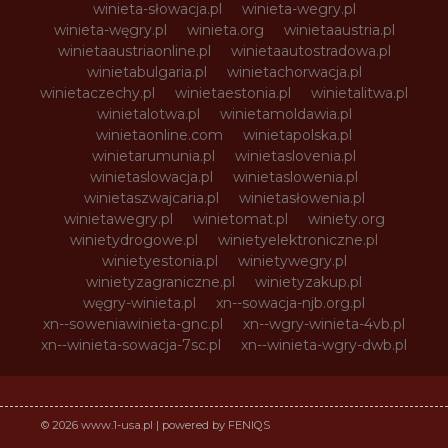
winieta-słowacja.pl
winieta-wegry.pl
winieta-węgry.pl
winieta.org
winietaaustria.pl
winietaaustriaonline.pl
winietaautostradowa.pl
winietabulgaria.pl
winietachorwacja.pl
winietaczechy.pl
winietaestonia.pl
winietalitwa.pl
winietalotwa.pl
winietamoldawia.pl
winietaonline.com
winietapolska.pl
winietarumunia.pl
winietaslovenia.pl
winietaslowacja.pl
winietaslowenia.pl
winietaszwajcaria.pl
winietasłowenia.pl
winietawegry.pl
winietomat.pl
winiety.org
winietydrogowe.pl
winietyelektroniczne.pl
winietyestonia.pl
winietywegry.pl
winietyzagraniczne.pl
winietyzakup.pl
węgry-winieta.pl
xn--sowacja-njb.org.pl
xn--soweniawinieta-gnc.pl
xn--wgry-winieta-4vb.pl
xn--winieta-sowacja-7sc.pl
xn--winieta-wgry-dwb.pl
© 2026 www.1-usa.pl | powered by FENIQS